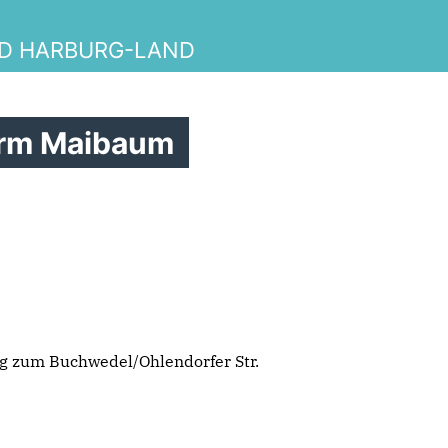
ND HARBURG-LAND
term Maibaum
ng zum Buchwedel/Ohlendorfer Str.