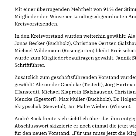
Mit einer überragenden Mehrheit von 91% der Sti
Mitglieder den Winsener Landtagsabgeordneten An
Kreisvorsitzenden.
In den Kreisvorstand wurden weiterhin gewählt: Als
Jonas Becker (Buchholz), Christiane Oertzen (Salzhau
Michael Wildemann (Rosengarten) bleibt Kreisschat
wurde zum Mitgliederbeauftragen gewählt, Jannik S
Schriftführer.
Zusätzlich zum geschäftsführenden Vorstand wurden
gewählt: Alexander Goedeke (Tostedt), Jörg Hartma
(Hanstedt), Michael Klaproth (Salzhausen), Christia
Mencke (Egestorf), Max Müller (Buchholz), Dr. Holg
Skrypschak (Seevetal), Jan Malte Wieben (Winsen).
André Bock freute sich sichtlich über das ihm entg
Abschlusswort skizzierte er noch einmal die jetzt 
für den neuen Vorstand. „Für uns muss jetzt die Mi