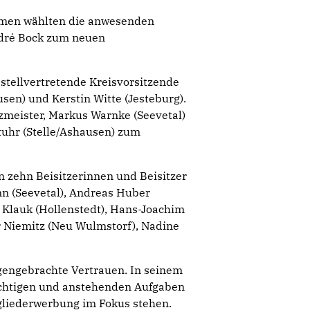
mmen wählten die anwesenden
dré Bock zum neuen
 stellvertretende Kreisvorsitzende
sen) und Kerstin Witte (Jesteburg).
zmeister, Markus Warnke (Seevetal)
tuhr (Stelle/Ashausen) zum
 zehn Beisitzerinnen und Beisitzer
nn (Seevetal), Andreas Huber
n Klauk (Hollenstedt), Hans-Joachim
er Niemitz (Neu Wulmstorf), Nadine
egengebrachte Vertrauen. In seinem
wichtigen und anstehenden Aufgaben
tgliederwerbung im Fokus stehen.