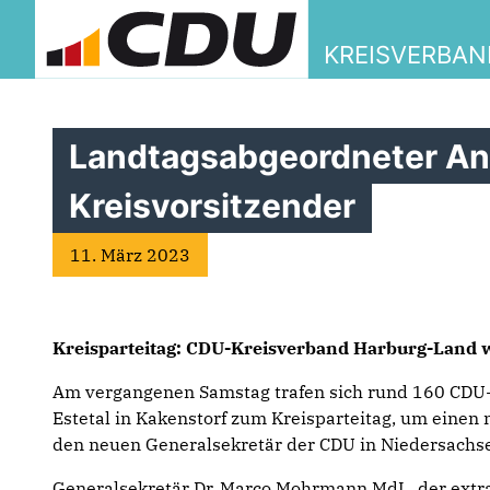
KREISVERBA
Landtagsabgeordneter And
Kreisvorsitzender
11. März 2023
Kreisparteitag: CDU-Kreisverband Harburg-Land 
Am vergangenen Samstag trafen sich rund 160 CDU-
Estetal in Kakenstorf zum Kreisparteitag, um einen
den neuen Generalsekretär der CDU in Niedersachs
Generalsekretär Dr. Marco Mohrmann MdL, der extra