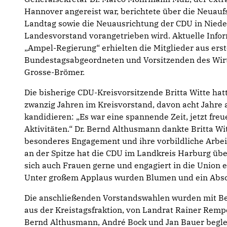
Hannover angereist war, berichtete über die Neuaufs
Landtag sowie die Neuausrichtung der CDU in Nied
Landesvorstand vorangetrieben wird. Aktuelle Infor
„Ampel-Regierung“ erhielten die Mitglieder aus er
Bundestagsabgeordneten und Vorsitzenden des Wir
Grosse-Brömer.
Die bisherige CDU-Kreisvorsitzende Britta Witte hat
zwanzig Jahren im Kreisvorstand, davon acht Jahre a
kandidieren: „Es war eine spannende Zeit, jetzt fre
Aktivitäten.“ Dr. Bernd Althusmann dankte Britta Wit
besonderes Engagement und ihre vorbildliche Arbeit
an der Spitze hat die CDU im Landkreis Harburg übe
sich auch Frauen gerne und engagiert in die Union 
Unter großem Applaus wurden Blumen und ein Absc
Die anschließenden Vorstandswahlen wurden mit Be
aus der Kreistagsfraktion, von Landrat Rainer Rem
Bernd Althusmann, André Bock und Jan Bauer beglei