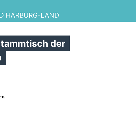
ND HARBURG-LAND
Stammtisch der
n
en